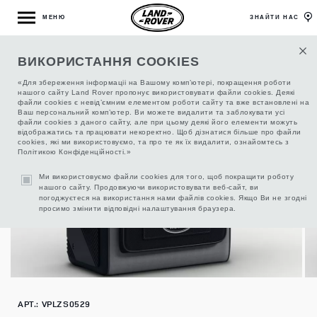
МЕНЮ
ЗНАЙТИ НАС
ВИКОРИСТАННЯ COOKIES
СУМКА-ХОЛОДИЛЬНИК, ЕЛЕКТРИЧНА
«Для збереження інформаціі на Вашому комп’ютері, покращення роботи
нашого сайту Land Rover пропонує використовувати файли cookies. Деякі
файли cookies є невід’ємним елементом роботи сайту та вже встановлені на
Ваш персональний комп’ютер. Ви можете видалити та заблокувати усі
файли cookies з даного сайту, але при цьому деякі його елементи можуть
відображатись та працювати некоректно. Щоб дізнатися більше про файли
cookies, які ми використовуємо, та про те як їх видалити, ознайомтесь з
Політикою Конфіденційності.»
Ми використовуємо файли cookies для того, щоб покращити роботу
нашого сайту. Продовжуючи використовувати веб-сайт, ви
погоджуєтеся на використання нами файлів cookies. Якщо Ви не згодні
просимо змінити відповідні налаштування браузера.
АРТ.: VPLZS0529